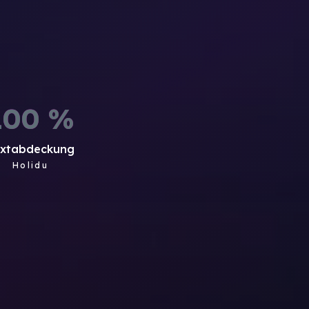
100
%
extabdeckung
Holidu