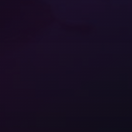
Fashion & Luxury
Alle Events
Saim Alkan (CEO)
Retail & E-Commerce
Blog
Robert Weißgraeber (Co-CEO & Co-Founder)
Tourismus & Reise
E-Commerce-Lösungen
Glossar
Meetup-Aufzeichnungen
English
Next Event
Success Stories
Thought Leadership