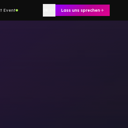
t Event
Lass uns sprechen
DE
|
EN