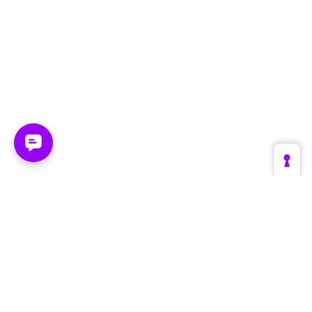
Plattform
Branchen
Create
Retail & E-Commerce
Supervise
Fashion & Luxury
Optimize
Automotive