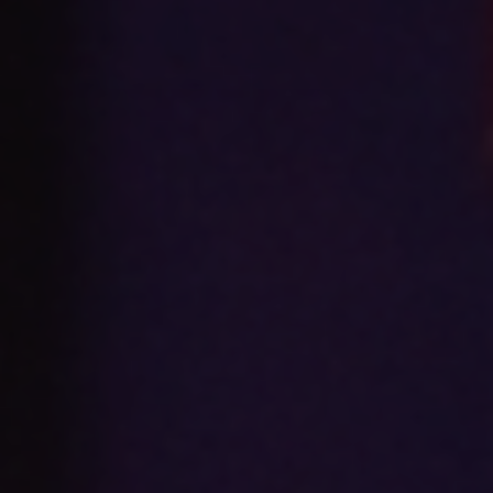
Create
Supervise
Textcoverage
Optimize
Internationalisierung
Die Engine
Automotive & Mobilität
Kanalstrategie
Architektur