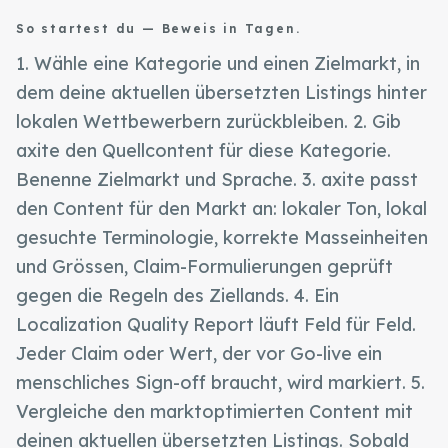
So startest du — Beweis in Tagen.
1. Wähle eine Kategorie und einen Zielmarkt, in
dem deine aktuellen übersetzten Listings hinter
lokalen Wettbewerbern zurückbleiben. 2. Gib
axite den Quellcontent für diese Kategorie.
Benenne Zielmarkt und Sprache. 3. axite passt
den Content für den Markt an: lokaler Ton, lokal
gesuchte Terminologie, korrekte Masseinheiten
Create
und Grössen, Claim-Formulierungen geprüft
Supervise
Textcoverage
gegen die Regeln des Ziellands. 4. Ein
Optimize
Internationalisierung
Localization Quality Report läuft Feld für Feld.
Die Engine
Automotive & Mobilität
Kanalstrategie
Jeder Claim oder Wert, der vor Go-live ein
Architektur
B2B & Industrie
Sichtbarkeit
menschliches Sign-off braucht, wird markiert. 5.
Warum
axite
Im Vergleich
Brands & Hersteller
Textqualität
Team & Experten
Vergleiche den marktoptimierten Content mit
Fashion & Luxury
Alle Events
Saim Alkan (CEO)
deinen aktuellen übersetzten Listings. Sobald