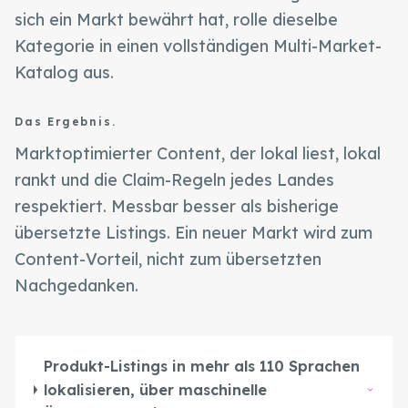
Retail & E-Commerce
Blog
Robert Weißgraeber (Co-CEO & Co-Founder)
sich ein Markt bewährt hat, rolle dieselbe
Tourismus & Reise
E-Commerce-Lösungen
Kategorie in einen vollständigen Multi-Market-
Glossar
Katalog aus.
Meetup-Aufzeichnungen
English
Next Event
Das Ergebnis.
Success Stories
Marktoptimierter Content, der lokal liest, lokal
Thought Leadership
rankt und die Claim-Regeln jedes Landes
respektiert. Messbar besser als bisherige
übersetzte Listings. Ein neuer Markt wird zum
Content-Vorteil, nicht zum übersetzten
Nachgedanken.
Produkt-Listings in mehr als 110 Sprachen
lokalisieren, über maschinelle