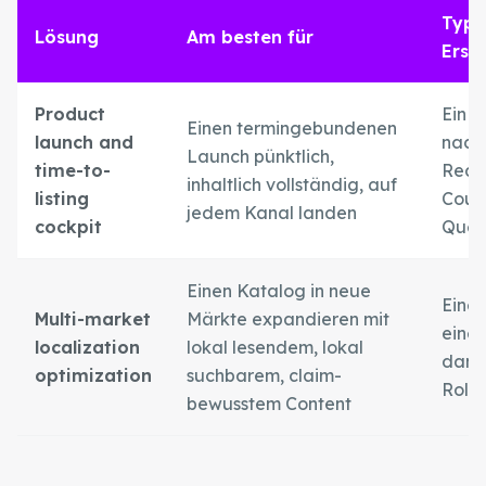
Typi
Lösung
Am besten für
Erst
Product
Ein L
Einen termingebundenen
launch and
nachv
Launch pünktlich,
time-to-
Read
inhaltlich vollständig, auf
listing
Coun
jedem Kanal landen
cockpit
Quell
Einen Katalog in neue
Eine 
Multi-market
Märkte expandieren mit
einen
localization
lokal lesendem, lokal
dann
optimization
suchbarem, claim-
Rollo
bewusstem Content