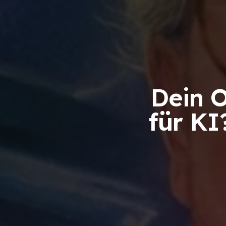
Dein O
für KI