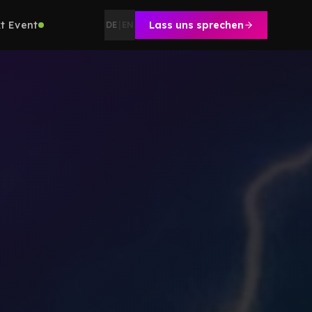
t Event
Lass uns sprechen
DE
|
EN