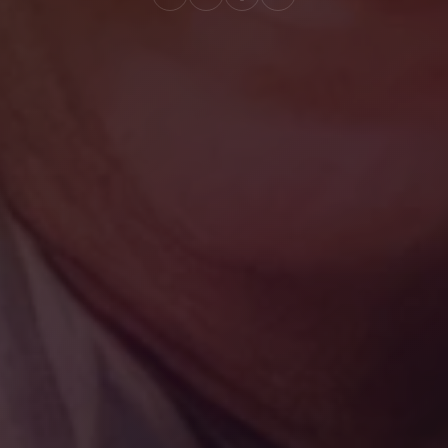
Create
Supervise
Textcoverage
Optimize
Internationalisierung
Die Engine
Automotive & Mobilität
Kanalstrategie
Architektur
B2B & Industrie