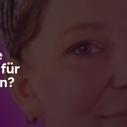
e
für
un?