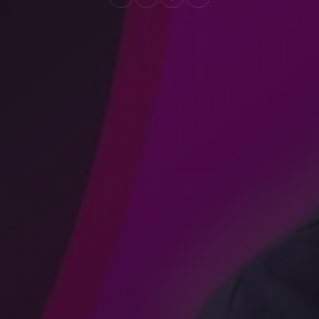
Create
Supervise
Textcoverage
Optimize
Internationalisierung
Die Engine
Automotive & Mobilität
Kanalstrategie
Architektur
B2B & Industrie