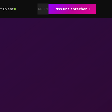
t Event
Lass uns sprechen
DE
|
EN