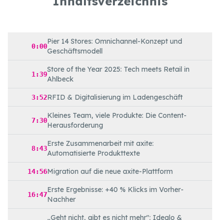
Inhaltsverzeichnis
Pier 14 Stores: Omnichannel-Konzept und
0:00
Geschäftsmodell
Store of the Year 2025: Tech meets Retail in
1:39
Ahlbeck
RFID & Digitalisierung im Ladengeschäft
3:52
Kleines Team, viele Produkte: Die Content-
7:30
Herausforderung
Erste Zusammenarbeit mit axite:
8:43
Automatisierte Produkttexte
Migration auf die neue axite-Plattform
14:56
Erste Ergebnisse: +40 % Klicks im Vorher-
16:47
Nachher
„Geht nicht, gibt es nicht mehr": Idealo &