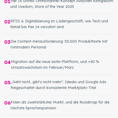
01
Pier 14 Stores: Omnichannel-Konzept zwischen Königsborn
und Usedom, Store of the Year 2025
02
RFID & Digitalisierung im Ladengeschäft, wie Tech und
Retail bei Pier 14 verzahnt sind
03
Die Content-Herausforderung: 50.000 Produkttexte mit
minimalem Personal
04
Migration auf die neue axite-Plattform, und +40 %
Umsatzwachstum im Februar/März
05
„Geht nicht, gibt's nicht mehr": Idealo und Google Ads
freigeschaltet durch konsistente Marktplatz-Titel
06
Polen als zweitstärkster Markt, und die Roadmap für die
nächste Sprachexpansion