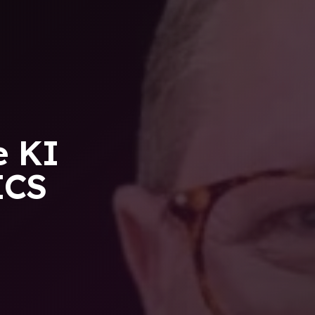
e KI
ICS