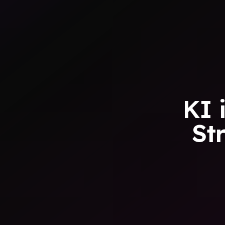
KI 
St