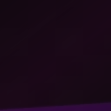
Create
Supervise
Textcoverage
Optimize
Internationalisierung
Die Engine
Automotive & Mobilität
Kanalstrategie
Architektur
B2B & Industrie