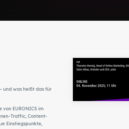
 und was heißt das für
lle von EURONICS im
en-Traffic, Content-
ue Einstiegspunkte,