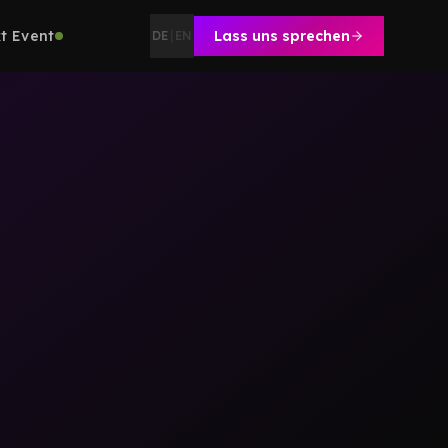
t Event
Lass uns sprechen
DE
|
EN