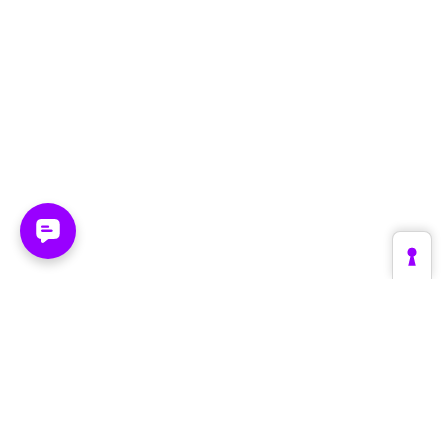
Plattform
Branchen
Create
Retail & E-Commerce
Supervise
Fashion & Luxury