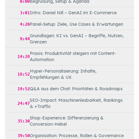
Begrüßung, Setup & Agenda
0:00
Intro: Daniel Nill – GenAI im E-Commerce
3:01
Panel-Setup: Ziele, Use Cases & Erwartungen
4:20
Grundlagen: KI vs. GenAI – Begriffe, Nutzen,
9:44
Grenzen
Praxis: Produktivität steigern mit Content-
14:28
Automation
Hyper-Personalisierung: Inhalte,
18:52
Empfehlungen & UX
Q&A aus dem Chat: Prioritäten & Roadmaps
19:52
SEO-Impact: Maschinenlesbarkeit, Rankings
24:47
& +Traffic
Shop-Experience: Differenzierung &
35:30
Conversion-Hebel
Organisation: Prozesse, Rollen & Governance
39:50