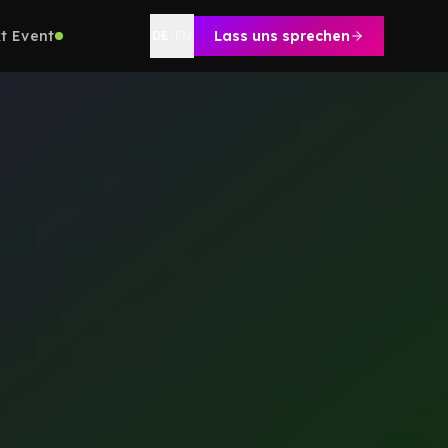
t Event
Lass uns sprechen
DE
|
EN