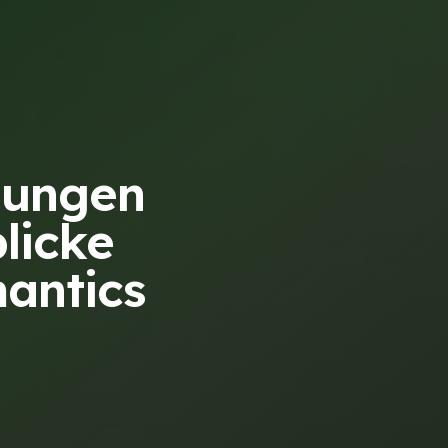
bungen
blicke
antics