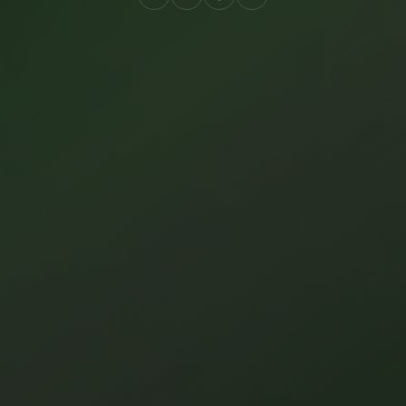
Create
Supervise
Textcoverage
Optimize
Internationalisierung
Die Engine
Automotive & Mobilität
Kanalstrategie
Architektur
B2B & Industrie