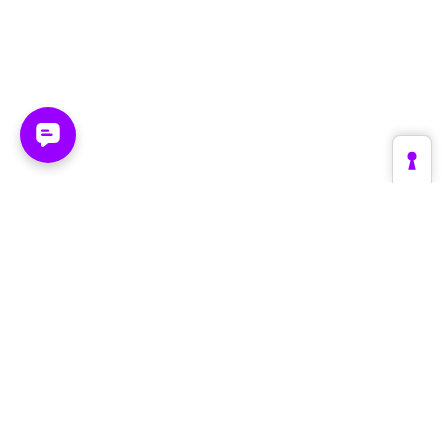
Plattform
Branchen
Create
Retail & E-Commerce
Supervise
Fashion & Luxury
Optimize
Automotive
Die Engine
Tourismus & Reise
Architektur
Brands & Hersteller