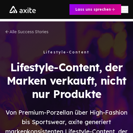
Zum Inhalt springen
Lass uns sprechen
Alle Success Stories
Lifestyle-Content
Lifestyle-Content, der
Marken verkauft, nicht
nur Produkte
Von Premium-Porzellan über High-Fashion
bis Sportswear, axite generiert
markenkonsistenten Lifestyle-Content, der