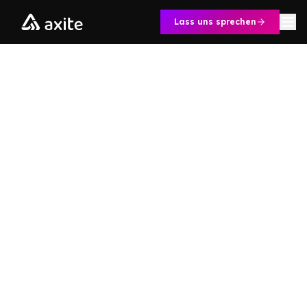
Zum Inhalt springen
Lass uns sprechen