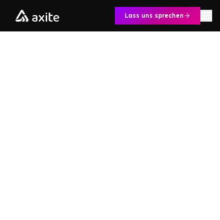
Zum Inhalt springen
Lass uns sprechen