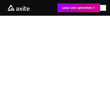
Zum Inhalt springen
Lass uns sprechen