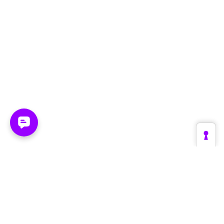
Plattform
Branchen
Create
Retail & E-Commerce
Supervise
Fashion & Luxury