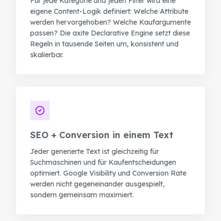
Für jede Kategorie und jeden Filter wird eine
eigene Content-Logik definiert: Welche Attribute
werden hervorgehoben? Welche Kaufargumente
passen? Die axite Declarative Engine setzt diese
Regeln in tausende Seiten um, konsistent und
skalierbar.
Create
SEO + Conversion in einem Text
Supervise
Textcoverage
Optimize
Jeder generierte Text ist gleichzeitig für
Internationalisierung
Die Engine
Suchmaschinen und für Kaufentscheidungen
Automotive & Mobilität
Kanalstrategie
optimiert. Google Visibility und Conversion Rate
Architektur
B2B & Industrie
Sichtbarkeit
werden nicht gegeneinander ausgespielt,
Warum
axite
Im Vergleich
Brands & Hersteller
sondern gemeinsam maximiert.
Textqualität
Team & Experten
Fashion & Luxury
Alle Events
Saim Alkan (CEO)
Retail & E-Commerce