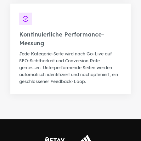
Blog
Robert Weißgraeber (Co-CEO & Co-Founder)
Tourismus & Reise
E-Commerce-Lösungen
Glossar
Meetup-Aufzeichnungen
Kontinuierliche Performance-
English
Next Event
Messung
Success Stories
Thought Leadership
Jede Kategorie-Seite wird nach Go-Live auf
SEO-Sichtbarkeit und Conversion Rate
gemessen. Unterperformende Seiten werden
automatisch identifiziert und nachoptimiert, ein
geschlossener Feedback-Loop.