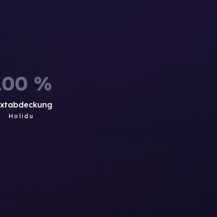
100
%
extabdeckung
Holidu