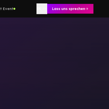
t Event
Lass uns sprechen
DE
|
EN