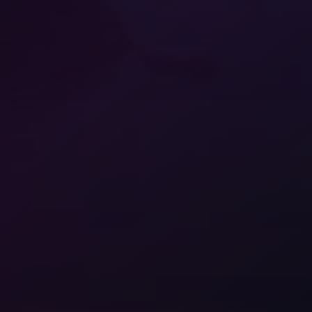
Fashion & Luxury
Alle Events
Saim Alkan (CEO)
Retail & E-Commerce
Blog
Robert Weißgraeber (Co-CEO & Co-Founder)
Tourismus & Reise
E-Commerce-Lösungen
Glossar
Meetup-Aufzeichnungen
English
Next Event
Success Stories
Thought Leadership