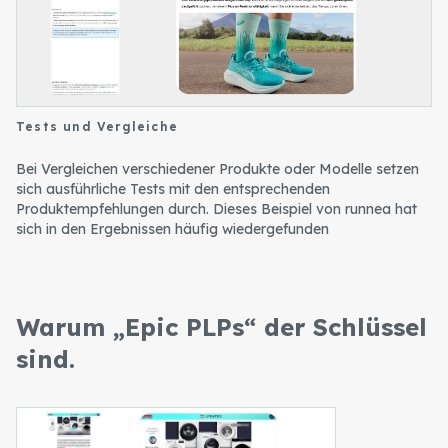
Retail & E-Commerce
Blog
Robert Weißgraeber (Co-CEO & Co-Founder)
Tourismus & Reise
E-Commerce-Lösungen
Glossar
Meetup-Aufzeichnungen
English
Next Event
Tests und Vergleiche
Success Stories
Bei Vergleichen verschiedener Produkte oder Modelle setzen
Thought Leadership
sich ausführliche Tests mit den entsprechenden
Produktempfehlungen durch. Dieses Beispiel von runnea hat
sich in den Ergebnissen häufig wiedergefunden
Warum „Epic PLPs“ der Schlüssel
sind.