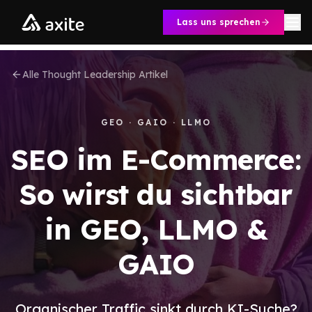
Zum Inhalt springen
Lass uns sprechen
Alle Thought Leadership Artikel
GEO · GAIO · LLMO
SEO im E-Commerce:
So wirst du sichtbar
in GEO, LLMO &
GAIO
Organischer Traffic sinkt durch KI-Suche?