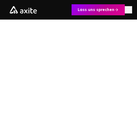
Zum Inhalt springen
Lass uns sprechen