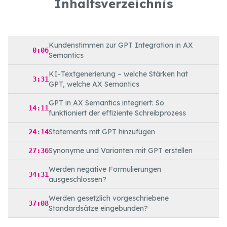
Inhaltsverzeichnis
Kundenstimmen zur GPT Integration in AX
0:06
Semantics
KI-Textgenerierung – welche Stärken hat
3:31
GPT, welche AX Semantics
GPT in AX Semantics integriert: So
14:11
funktioniert der effiziente Schreibprozess
Statements mit GPT hinzufügen
24:14
Synonyme und Varianten mit GPT erstellen
27:36
Werden negative Formulierungen
34:31
ausgeschlossen?
Werden gesetzlich vorgeschriebene
37:08
Standardsätze eingebunden?